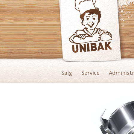
Gryteløfter
Produkter
>
Gryteløftere
>Diosna HK 170
Salg
Service
Administ