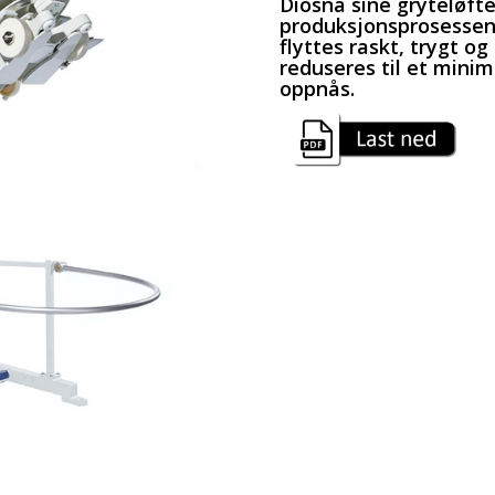
Diosna sine gryteløfte
produksjonsprosessen 
flyttes raskt, trygt og
reduseres til et mini
oppnås.