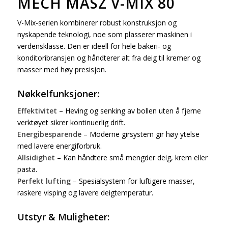
MECH MASZ V-MIX 80
V-Mix-serien kombinerer robust konstruksjon og
nyskapende teknologi, noe som plasserer maskinen i
verdensklasse. Den er ideell for hele bakeri- og
konditoribransjen og håndterer alt fra deig til kremer og
masser med høy presisjon.
Nøkkelfunksjoner:
Effektivitet
– Heving og senking av bollen uten å fjerne
verktøyet sikrer kontinuerlig drift.
Energibesparende
– Moderne girsystem gir høy ytelse
med lavere energiforbruk.
Allsidighet
– Kan håndtere små mengder deig, krem eller
pasta.
Perfekt lufting
– Spesialsystem for luftigere masser,
raskere visping og lavere deigtemperatur.
Utstyr & Muligheter: