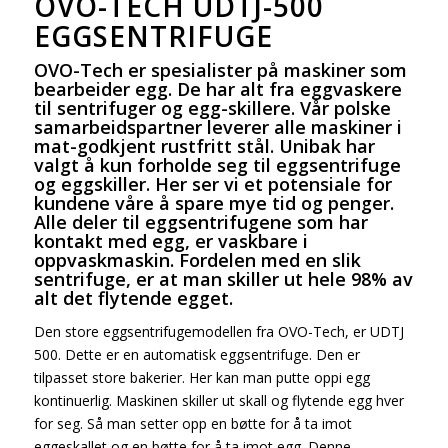
OVO-TECH UDTJ-500
EGGSENTRIFUGE
OVO-Tech er spesialister på maskiner som
bearbeider egg. De har alt fra eggvaskere
til sentrifuger og egg-skillere. Vår polske
samarbeidspartner leverer alle maskiner i
mat-godkjent rustfritt stål. Unibak har
valgt å kun forholde seg til eggsentrifuge
og eggskiller. Her ser vi et potensiale for
kundene våre å spare mye tid og penger.
Alle deler til eggsentrifugene som har
kontakt med egg, er vaskbare i
oppvaskmaskin. Fordelen med en slik
sentrifuge, er at man skiller ut hele 98% av
alt det flytende egget.
Den store eggsentrifugemodellen fra OVO-Tech, er UDTJ
500. Dette er en automatisk eggsentrifuge. Den er
tilpasset store bakerier. Her kan man putte oppi egg
kontinuerlig. Maskinen skiller ut skall og flytende egg hver
for seg. Så man setter opp en bøtte for å ta imot
eggeskallet og en bøtte for å ta imot egg. Denne