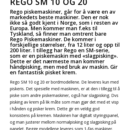
REGO SM 10 OG 20
Rego piskemaskiner, går for å være en av
markedets beste maskiner. Den er nok
ikke så godt kjent i Norge, som i resten av
Europa. Men kommer man f.eks til
Tyskland, så finner man omtrent bare
Rego Piskemaskiner. De kommer i
forskjellige størrelser, fra 12 liter og opp til
200 liter. I tillegg har Rego en SM-serie,
som er en piskemaskin med «slagpisking».
Dette er det nærmeste man kommer
håndpisking, men med bruk av maskin. Gir
en fantastisk pisket krem.
Rego SM 10 og 20 er bordmodellene. De leveres kun med
piskeris. Det spesielle med maskinen, er at den i tillegg til å
piske som andre piskemaskiner, også har slagpisking. Dvs
pisking av krem på lik måte som man gjør det med et visp
i hånden og pisker krem. Dette gir en veldig god
konsistens på kremen. Maskinen har digitalt styringspanel,
og man justerer mellom normalpisking og slagpisking på
panelet. Begge modellene leveres som 1-fas maskiner.