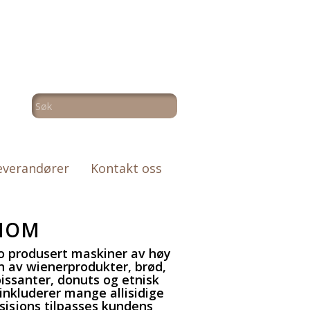
everandører
Kontakt oss
NOM
o produsert maskiner av høy
on av wienerprodukter, brød,
oissanter, donuts og etnisk
 inkluderer mange allisidige
sisjons tilpasses kundens