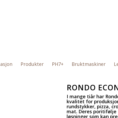
rasjon
Produkter
PH7+
Bruktmaskiner
L
RONDO ECO
I mange tiår har Rond
kvalitet for produksj
rundstykker, pizza, cr
mat. Deres poritifølje
løsninger som kan pre