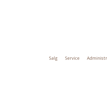
Kjevlemaskin
Produkter
>
Kjevlemaskin
> Rondo Econom
Salg
Service
Administ