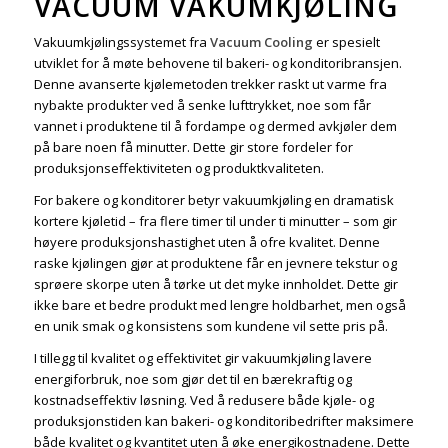
VACUUM VAKUMKJØLING
Vakuumkjølingssystemet fra
Vacuum Cooling
er spesielt
utviklet for å møte behovene til bakeri- og konditoribransjen.
Denne avanserte kjølemetoden trekker raskt ut varme fra
nybakte produkter ved å senke lufttrykket, noe som får
vannet i produktene til å fordampe og dermed avkjøler dem
på bare noen få minutter. Dette gir store fordeler for
produksjonseffektiviteten og produktkvaliteten.
For bakere og konditorer betyr vakuumkjøling en dramatisk
kortere kjøletid – fra flere timer til under ti minutter – som gir
høyere produksjonshastighet uten å ofre kvalitet. Denne
raske kjølingen gjør at produktene får en jevnere tekstur og
sprøere skorpe uten å tørke ut det myke innholdet. Dette gir
ikke bare et bedre produkt med lengre holdbarhet, men også
en unik smak og konsistens som kundene vil sette pris på.
I tillegg til kvalitet og effektivitet gir vakuumkjøling lavere
energiforbruk, noe som gjør det til en bærekraftig og
kostnadseffektiv løsning. Ved å redusere både kjøle- og
produksjonstiden kan bakeri- og konditoribedrifter maksimere
både kvalitet og kvantitet uten å øke energikostnadene. Dette