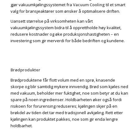
gjør vakuumkjølingssystemet fra
Vacuum Cooling
til et smart
valg for bransjeaktører som ønsker å optimalisere driften.
Uansett størrelse på virksomheten kan vårt
vakuumkjølingssystem bidra til å opprettholde høy kvalitet,
redusere kostnader og øke produksjonshastigheten – en
investering som gir merverdi for både bedriften og kundene.
Brødprodukter
Brødproduktene får flott volum med en sprø, knasende
skorpe og blir samtidig mykere innvendig. Brød som kjøles ned
med vakuum, beholder mer fuktighet, noe som betyr at du kan
spare på noen ingredienser. Holdbarheten øker også fordi
risikoen for forurensing reduseres; kjølingen skjer på en
brøkdel av tiden det tar med tradisjonell avkjøling. Rett etter
kjølingen kan produktet pakkes, noe som gir enda lengre
holdbarhet.