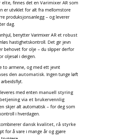
r elte
, finnes det en
Varimixer AR
som
en er utviklet for alt fra mellomstore
ørre produksjonsanlegg – og leverer
ter dag.
nhjul, benytter Varimixer AR et
robust
løs hastighetskontroll. Det gir jevn
rer behovet for olje – du slipper derfor
r oljesøl i deigen.
e to armene, og med ett jevnt
låses den automatisk
. Ingen tunge løft
arbeidsflyt.
leveres med enten
manuell styring
etjening via et brukervennlig
en
skjer alt automatisk – for deg som
ntroll i hverdagen.
 kombinerer
dansk kvalitet, rå styrke
pt for å vare i mange år og gjøre
 tryggere.