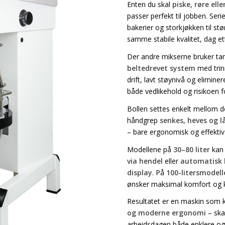
Enten du skal
piske, røre elle
passer perfekt til jobben. Seri
bakerier og storkjøkken til st
samme stabile kvalitet, dag et
Der andre mikserne bruker tan
beltedrevet system
med trinn
drift, lavt støynivå og elimine
både vedlikehold og risikoen fo
Bollen settes enkelt mellom d
håndgrep
senkes, heves og 
– bare ergonomisk og effektiv 
Modellene på
30–80 liter
kan 
via hendel
eller
automatisk b
display
. På
100-litersmodell
ønsker maksimal komfort og ko
Resultatet er en maskin som
og moderne ergonomi
– ska
arbeidsdagen både enklere og