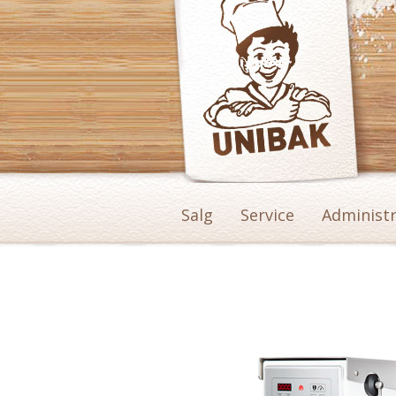
Piskemaskin
Produkter
>
Piskemaskin
>
Varimixer AR-modellene
Salg
Service
Administ
…..
…